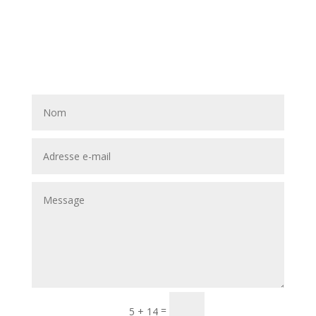
Envoi
=
5 + 14