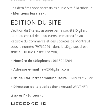
Ces dernières sont accessibles sur le Site à la rubrique
«
Mentions légales
« .
EDITION DU SITE
L’édition du Site est assurée par la société Digilian,
SARL au capital de 8000 euros, immatriculée au
Registre du Commerce et des Sociétés de Montreuil
sous le numéro 797620291 dont le siège social est
situé au 10 rue Desire Charton,
>
Numéro de téléphone
: 0618044264
>
Adresse e-mail
: aw[@]digilian.com.
>
N° de TVA intracommunautaire
: FR89797620291
>
Directeur de la publication
: Arnaud WINTHER
ci-après l' »
Editeur
« .
HEBERGEUR